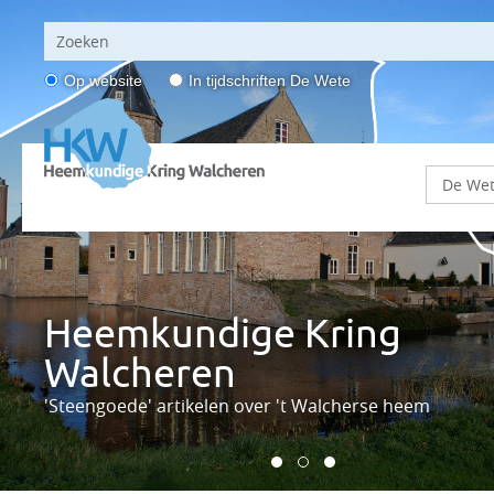
Op website
In tijdschriften De Wete
Heemkundige Kring
Heemkundige Kring
Heemkundige Kring
Walcheren
Walcheren
Walcheren
Je komt 'een berg' te weten
'Steengoede' artikelen over 't Walcherse heem
Om door een ringetje te halen